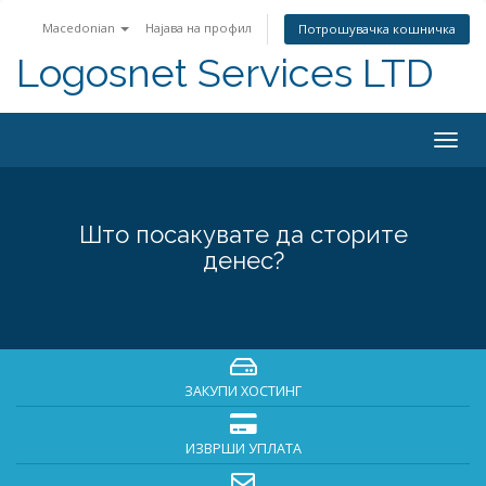
Macedonian
Најава на профил
Потрошувачка кошничка
Logosnet Services LTD
Togg
navig
Што посакувате да сторите
денес?
ЗАКУПИ ХОСТИНГ
ИЗВРШИ УПЛАТА