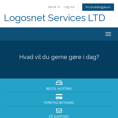
Dansk
Log ind
Vis bestillingskurv
Logosnet Services LTD
Togg
navig
Hvad vil du gerne gøre i dag?
BESTIL HOSTING
FORETAG BETALING
FÅ SUPPORT