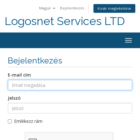
Magyar
Bejelentkezés
Kosár megtekintése
Logosnet Services LTD
Togg
navig
Bejelentkezés
E-mail cím
Jelszó
Emlékezz rám