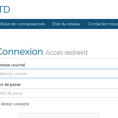
LTD
Base de connaissances
État du réseau
Contactez-nou
Connexion
Accès restreint
resse courriel
t de passe
Rester connecté