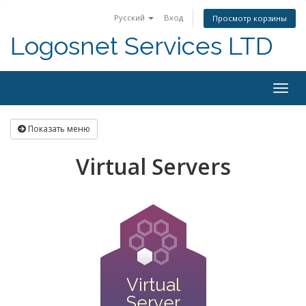
Русский
Вход
Просмотр корзины
Logosnet Services LTD
Togg
navig
Показать меню
Virtual Servers
Virtual
Server