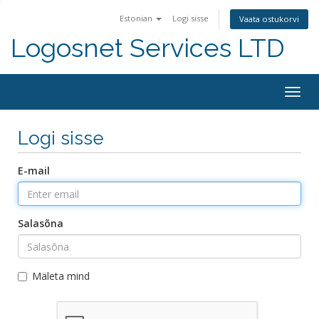
Estonian
Logi sisse
Vaata ostukorvi
Logosnet Services LTD
Togg
navig
Logi sisse
E-mail
Salasõna
Mäleta mind