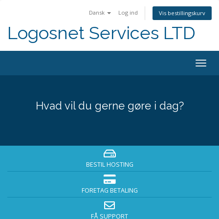
Dansk
Log ind
Vis bestillingskurv
Logosnet Services LTD
Togg
navig
Hvad vil du gerne gøre i dag?
BESTIL HOSTING
FORETAG BETALING
FÅ SUPPORT