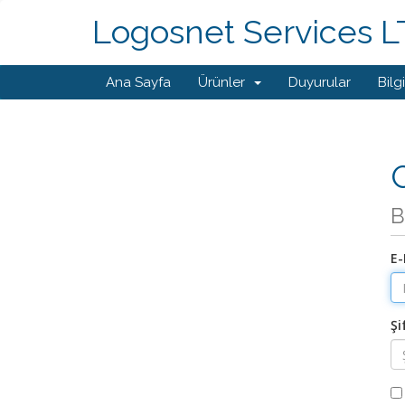
Logosnet Services 
Ana Sayfa
Ürünler
Duyurular
Bilg
G
B
E-
Şi