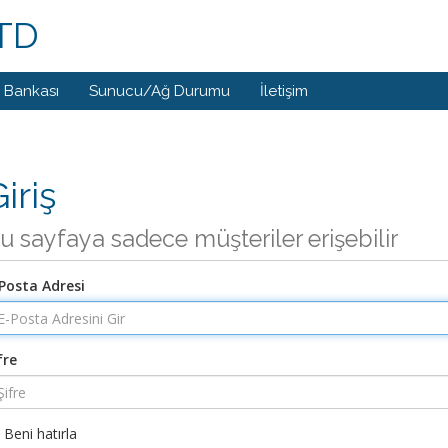
LTD
i Bankası
Sunucu/Ağ Durumu
İletişim
iriş
u sayfaya sadece müşteriler erişebilir
Posta Adresi
fre
Beni hatırla